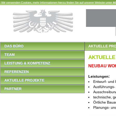
Wir verwenden Cookies, mehr Informationen hierzu finden Sie auf unserer Website unter
A
DAS BÜRO
AKTUELLE PR
TEAM
AKTUELLE
LEISTUNG & KOMPETENZ
NEUBAU WOH
REFERENZEN
Leistungen:
AKTUELLE PROJEKTE
Entwurf- und 
Ausführungs-
PARTNER
Ausschreibun
technische, g
Örtliche Baua
Planungs- und